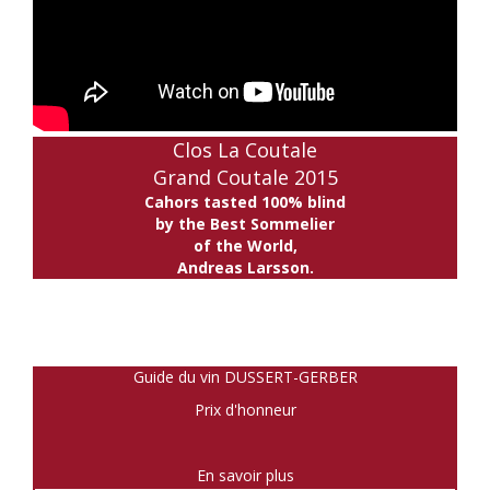
Clos La Coutale
Grand Coutale 2015
Cahors tasted 100% blind
by the Best Sommelier
of the World,
Andreas Larsson.
Guide du vin DUSSERT-GERBER
Prix d'honneur
En savoir plus