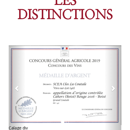
LES
DISTINCTIONS
Previous
Next
Calage div