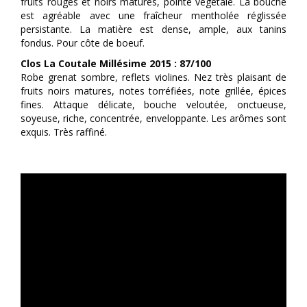
fruits rouges et noirs matures, pointe végétale. La bouche
est agréable avec une fraîcheur mentholée réglissée
persistante. La matière est dense, ample, aux tanins
fondus. Pour côte de boeuf.
Clos La Coutale Millésime 2015 : 87/100
Robe grenat sombre, reflets violines. Nez très plaisant de
fruits noirs matures, notes torréfiées, note grillée, épices
fines. Attaque délicate, bouche veloutée, onctueuse,
soyeuse, riche, concentrée, enveloppante. Les arômes sont
exquis. Très raffiné.